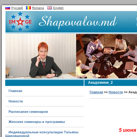
Русский
Romana
English
Академини_2
Главная
Главная
»»
Новости
»» Ака
Новости
Расписание семинаров
Женские семинары и программы
5 июня
Индивидуальные консультации Татьяны
Шаповаловой