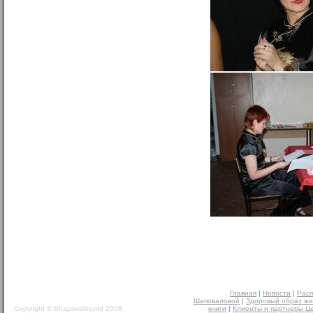
Главная
|
Новости
|
Расп
Шаповаловой
|
Здоровый образ жи
Copyright © Shapovalov.md 2008
книги
|
Клиенты и партнеры Ц