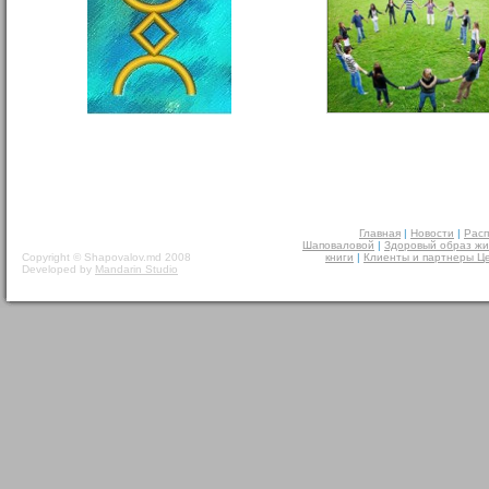
Главная
|
Новости
|
Расп
Шаповаловой
|
Здоровый образ жи
Copyright © Shapovalov.md 2008
книги
|
Клиенты и партнеры Ц
Developed by
Mandarin Studio