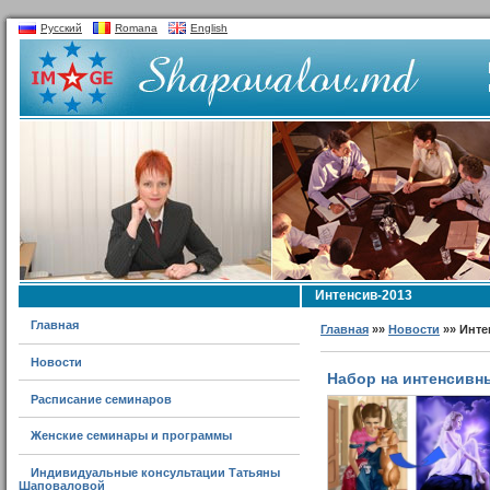
Русский
Romana
English
Интенсив-2013
Главная
Главная
»»
Новости
»» Инте
Новости
Набор на интенсивн
Расписание семинаров
Женские семинары и программы
Индивидуальные консультации Татьяны
Шаповаловой